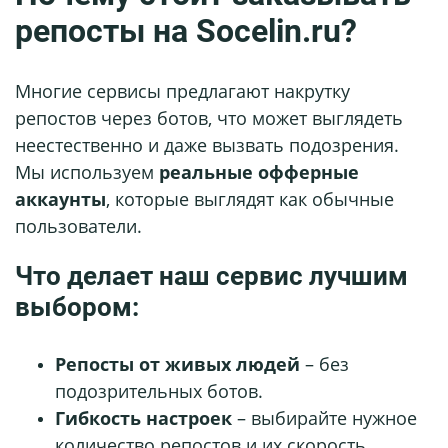
репосты на Socelin.ru?
Многие сервисы предлагают накрутку
репостов через ботов, что может выглядеть
неестественно и даже вызвать подозрения.
Мы используем
реальные офферные
аккаунты
, которые выглядят как обычные
пользователи.
Что делает наш сервис лучшим
выбором:
Репосты от живых людей
– без
подозрительных ботов.
Гибкость настроек
– выбирайте нужное
количество репостов и их скорость.