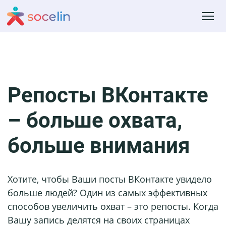
Репосты ВКонтакте
– больше охвата,
больше внимания
Хотите, чтобы Ваши посты ВКонтакте увидело
больше людей? Один из самых эффективных
способов увеличить охват – это репосты. Когда
Вашу запись делятся на своих страницах